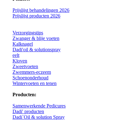
Prijslijst behandelingen 2026
Prijslijst producten 2026
Verzorgingstips
Zwanger & blije voeten
Kalknagel
Dadi'oil & solutionspray
eelt
Kloven
Zweetvoeten
Zwemmers-eczeem
Schoenonderhoud
Wintervoeten en tenen
Producten:
Samenwerkende Pedicures
Dadi' producten
Dadi`Oil & solution Spray