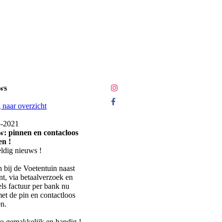
ws
 naar overzicht
5-2021
: pinnen en contacloos
en !
dig nieuws !
n bij de Voetentuin naast
nt, via betaalverzoek en
ls factuur per bank nu
et de pin en contactloos
en.
o gemakkelijk en handig !