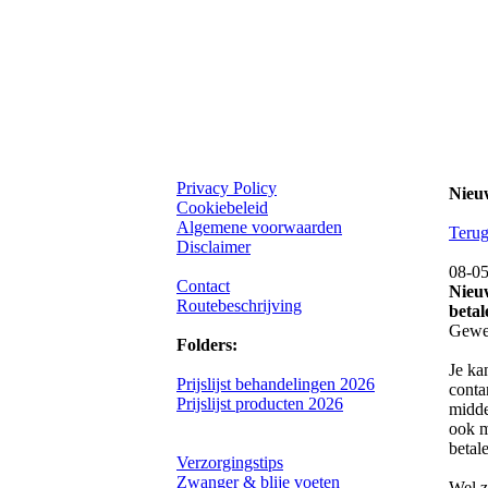
Privacy Policy
Nieu
Cookiebeleid
Algemene voorwaarden
Terug
Disclaimer
08-0
Contact
Nieuw
Routebeschrijving
betal
Gewel
Folders:
Je ka
Prijslijst behandelingen 2026
conta
Prijslijst producten 2026
midde
ook m
betal
Verzorgingstips
Zwanger & blije voeten
Wel z