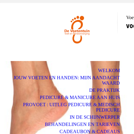
Voe
vo
WELKOM
JOUW VOETEN EN HANDEN: MIJN AANDACHT
WAARD
DE PRAKTIJK
PEDICURE & MANICURE AAN HUIS
PROVOET : UITLEG PEDICURE & MEDISCH
PEDICURE
IN DE SCHIJNWERPER
BEHANDELINGEN EN TARIEVEN
CADEAUBON & CADEAUS