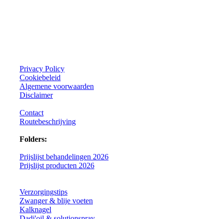
Privacy Policy
Cookiebeleid
Algemene voorwaarden
Disclaimer
Contact
Routebeschrijving
Folders:
Prijslijst behandelingen 2026
Prijslijst producten 2026
Verzorgingstips
Zwanger & blije voeten
Kalknagel
Dadi'oil & solutionspray