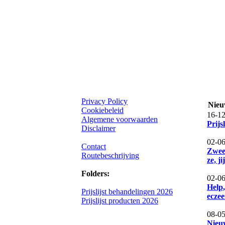
Privacy Policy
Nieu
Cookiebeleid
16-12
Algemene voorwaarden
Prijs
Disclaimer
02-0
Contact
Zweet
Routebeschrijving
ze, ji
Folders:
02-0
Help
Prijslijst behandelingen 2026
eczee
Prijslijst producten 2026
08-05
Nieuw