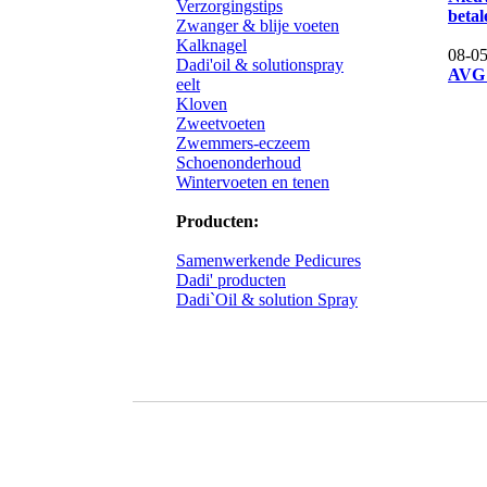
Verzorgingstips
betal
Zwanger & blije voeten
Kalknagel
08-05
Dadi'oil & solutionspray
AVG 
eelt
Kloven
Zweetvoeten
Zwemmers-eczeem
Schoenonderhoud
Wintervoeten en tenen
Producten:
Samenwerkende Pedicures
Dadi' producten
Dadi`Oil & solution Spray