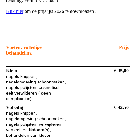
betalingstermijn is 7 dagen).
Klik hier
om de prijslijst 2026 te downloaden !
Voeten: volledige
Prijs
behandeling
Klein
€ 35,00
n
agels knippen,
nagelomgeving schoonmaken,
nagels polijsten, cosmetisch
eelt verwijderen ( geen
complicaties)
Volledig
€ 42,50
nagels knippen,
nagelomgeving schoonmaken,
nagels polijsten, verwijderen
van eelt en likdoorn(s),
behandelen van kloven,